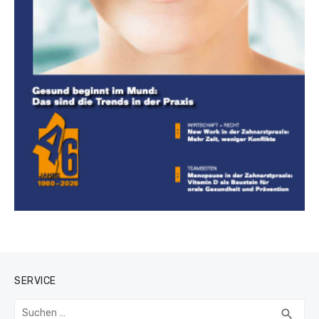
SERVICE
Suchen
SUC
search