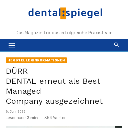
Zum
Inhalt
springen
Das Magazin für das erfolgreiche Praxisteam
HERSTELLERINFORMATIONEN
DÜRR
DENTAL erneut als Best
Managed
Company ausgezeichnet
Veröffentlicht
8. Juni 2026
am
Lesedauer:
2 min
-
354
Wörter