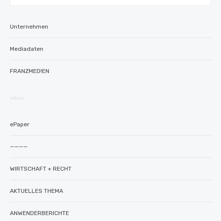
nach:
Unternehmen
Mediadaten
FRANZMED!EN
intern
ePaper
————
WIRTSCHAFT + RECHT
AKTUELLES THEMA
ANWENDERBERICHTE