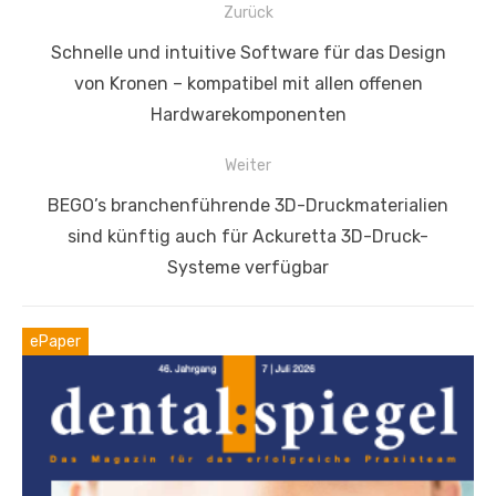
Beitragsnavigation
Zurück
Vorheriger
Schnelle und intuitive Software für das Design
Beitrag:
von Kronen – kompatibel mit allen offenen
Hardwarekomponenten
Weiter
Nächster
BEGO’s branchenführende 3D-Druckmaterialien
Beitrag:
sind künftig auch für Ackuretta 3D-Druck-
Systeme verfügbar
ePaper