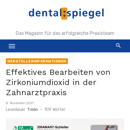
Zum
Inhalt
springen
Das Magazin für das erfolgreiche Praxisteam
HERSTELLERINFORMATIONEN
Effektives Bearbeiten von
Zirkoniumdioxid in der
Zahnarztpraxis
Veröffentlicht
8. November 2021
am
Lesedauer:
1 min
-
109
Wörter