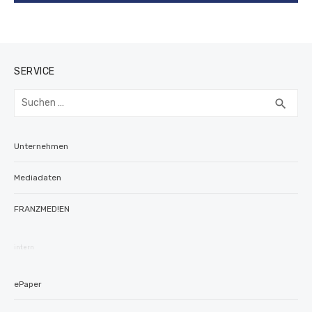
SERVICE
Suchen
SUC
search
nach:
Unternehmen
Mediadaten
FRANZMED!EN
intern
ePaper