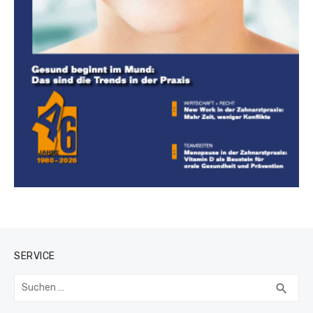
SERVICE
Suchen
SUC
search
nach: