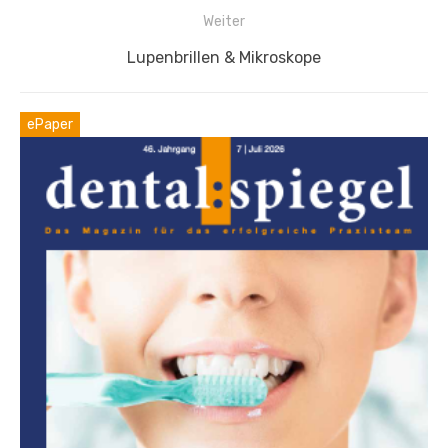
Weiter
Nächster
Lupenbrillen & Mikroskope
Beitrag:
ePaper