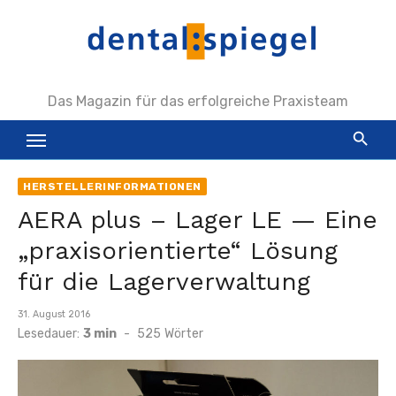
Zum
Inhalt
springen
Das Magazin für das erfolgreiche Praxisteam
HERSTELLERINFORMATIONEN
AERA plus – Lager LE — Eine
„praxisorientierte“ Lösung
für die Lagerverwaltung
Veröffentlicht
31. August 2016
am
Lesedauer:
3 min
-
525
Wörter