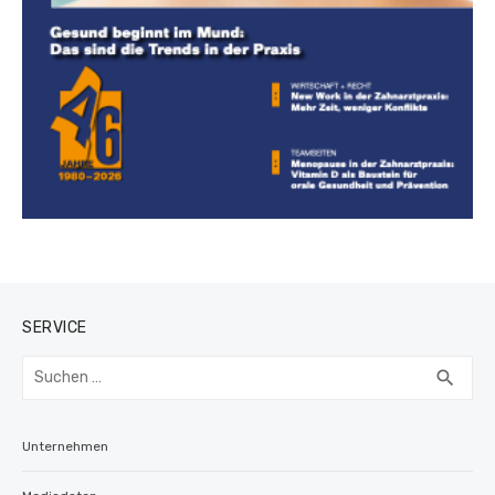
SERVICE
Suchen
SUC
search
nach:
Unternehmen