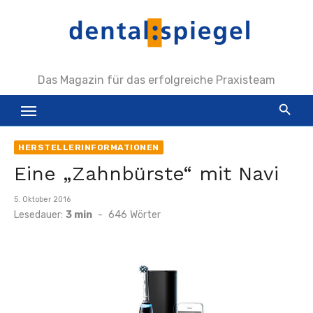
Zum
Inhalt
springen
Das Magazin für das erfolgreiche Praxisteam
HERSTELLERINFORMATIONEN
Eine „Zahnbürste“ mit Navi
Veröffentlicht
5. Oktober 2016
am
Lesedauer:
3 min
-
646
Wörter