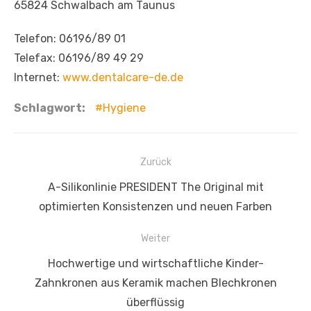
65824 Schwalbach am Taunus
Telefon: 06196/89 01
Telefax: 06196/89 49 29
Internet:
www.dentalcare-de.de
Schlagwort:
Hygiene
Beitragsnavigation
Zurück
Vorheriger
A-Silikonlinie PRESIDENT The Original mit
Beitrag:
optimierten Konsistenzen und neuen Farben
Weiter
Nächster
Hochwertige und wirtschaftliche Kinder-
Beitrag:
Zahnkronen aus Keramik machen Blechkronen
überflüssig