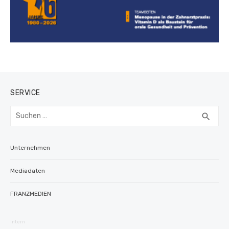
SERVICE
Suchen
SUC
search
nach:
Unternehmen
Mediadaten
FRANZMED!EN
intern