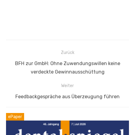
Beitragsnavigation
Zurück
Vorheriger
BFH zur GmbH: Ohne Zuwendungswillen keine
Beitrag:
verdeckte Gewinnausschüttung
Weiter
Nächster
Feedbackgespräche aus Überzeugung führen
Beitrag:
ePaper