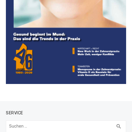
SERVICE
Suchen
SUC
search
nach: