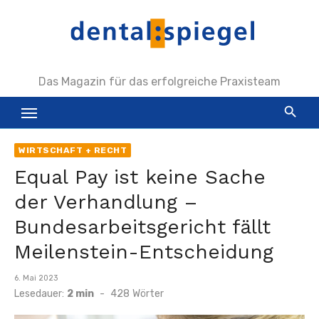
Zum
Inhalt
springen
Das Magazin für das erfolgreiche Praxisteam
WIRTSCHAFT + RECHT
Equal Pay ist keine Sache
der Verhandlung –
Bundesarbeitsgericht fällt
Meilenstein-Entscheidung
Veröffentlicht
6. Mai 2023
am
Lesedauer:
2 min
-
428
Wörter