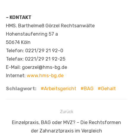
– KONTAKT
HMS. Barthelmeß Görzel Rechtsanwälte
Hohenstaufenring 57 a
50674 Köln
Telefon: 0221/29 21 92-0
Telefax: 0221/29 21 92-25
E-Mail: goerzel@hms-bg.de
Internet:
www.hms-bg.de
Schlagwort:
Arbeitsgericht
BAG
Gehalt
Beitragsnavigation
Zurück
Vorheriger
Einzelpraxis, BAG oder MVZ? – Die Rechtsformen
Beitrag:
der Zahnarztpraxis im Vergleich