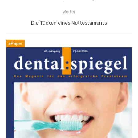
Weiter
Nächster
Die Tücken eines Nottestaments
Beitrag:
ePaper