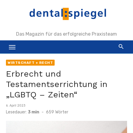
Zum
Inhalt
springen
Das Magazin für das erfolgreiche Praxisteam
WIRTSCHAFT + RECHT
Erbrecht und
Testamentserrichtung in
„LGBTQ – Zeiten“
Veröffentlicht
6. April 2023
am
Lesedauer:
3 min
-
659
Wörter