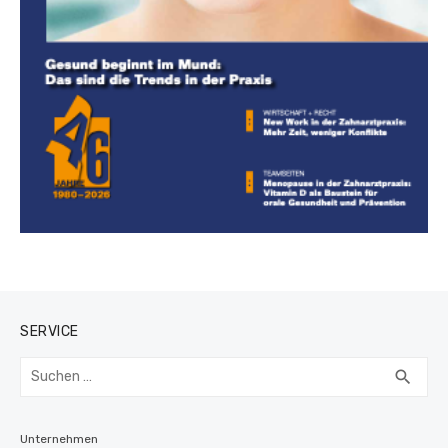
SERVICE
Suchen
SUC
search
nach:
Unternehmen