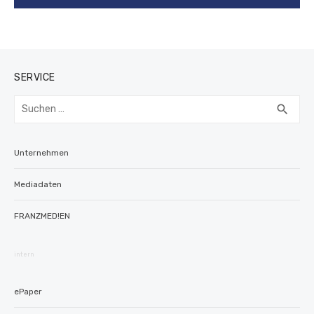
SERVICE
Suchen
SUC
search
nach:
Unternehmen
Mediadaten
FRANZMED!EN
intern
ePaper