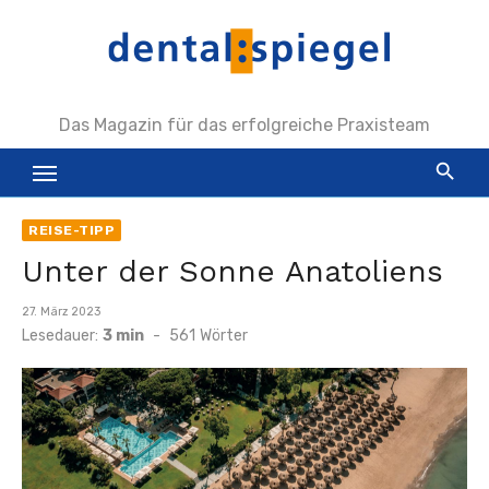
Zum
Inhalt
springen
Das Magazin für das erfolgreiche Praxisteam
REISE-TIPP
Unter der Sonne Anatoliens
Veröffentlicht
27. März 2023
am
Lesedauer:
3 min
-
561
Wörter