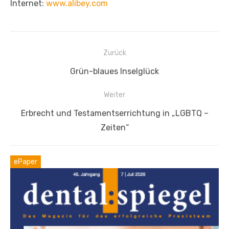
Internet:
www.alibey.com
Beitragsnavigation
Zurück
Vorheriger
Grün-blaues Inselglück
Beitrag:
Weiter
Nächster
Erbrecht und Testamentserrichtung in „LGBTQ –
Beitrag:
Zeiten“
ePaper