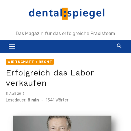
Zum
Inhalt
springen
Das Magazin für das erfolgreiche Praxisteam
WIRTSCHAFT + RECHT
Erfolgreich das Labor
verkaufen
Veröffentlicht
5. April 2019
am
Lesedauer:
8 min
-
1541
Wörter