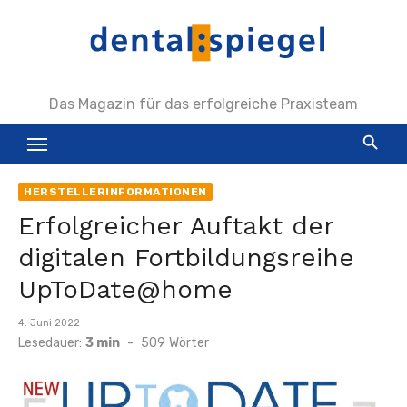
Zum
Inhalt
springen
Das Magazin für das erfolgreiche Praxisteam
HERSTELLERINFORMATIONEN
Erfolgreicher Auftakt der
digitalen Fortbildungsreihe
UpToDate@home
Veröffentlicht
4. Juni 2022
am
Lesedauer:
3 min
-
509
Wörter