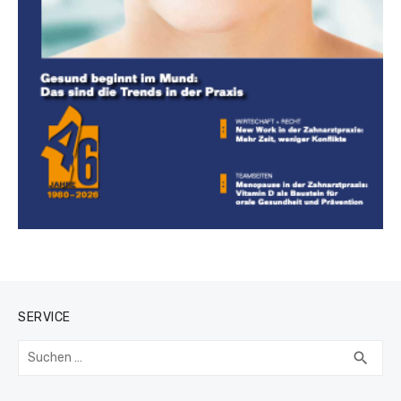
SERVICE
Suchen
SUC
search
nach: