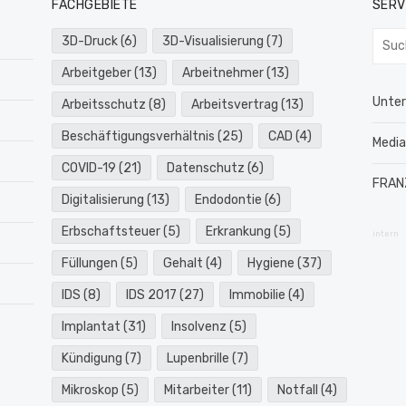
FACHGEBIETE
SERV
Such
3D-Druck
(6)
3D-Visualisierung
(7)
nach:
Arbeitgeber
(13)
Arbeitnehmer
(13)
Unte
Arbeitsschutz
(8)
Arbeitsvertrag
(13)
Beschäftigungsverhältnis
(25)
CAD
(4)
Medi
COVID-19
(21)
Datenschutz
(6)
FRAN
Digitalisierung
(13)
Endodontie
(6)
Erbschaftsteuer
(5)
Erkrankung
(5)
intern
Füllungen
(5)
Gehalt
(4)
Hygiene
(37)
IDS
(8)
IDS 2017
(27)
Immobilie
(4)
Implantat
(31)
Insolvenz
(5)
Kündigung
(7)
Lupenbrille
(7)
Mikroskop
(5)
Mitarbeiter
(11)
Notfall
(4)