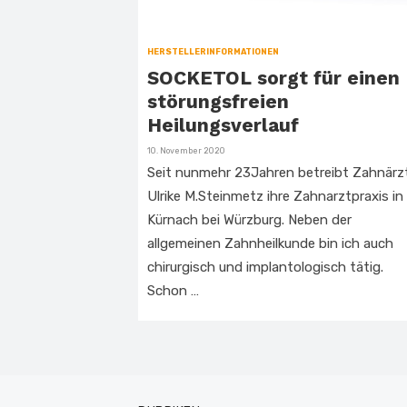
HERSTELLERINFORMATIONEN
SOCKETOL sorgt für einen
störungsfreien
Heilungsverlauf
Veröffentlicht
10. November 2020
am
Seit nunmehr 23Jahren betreibt Zahnärz
Ulrike M.Steinmetz ihre Zahnarztpraxis in
Kürnach bei Würzburg. Neben der
allgemeinen Zahnheilkunde bin ich auch
chirurgisch und implantologisch tätig.
Schon …