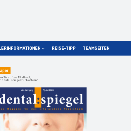
LERINFORMATIONEN
REISE-TIPP
TEAMSEITEN
aper
en Sie auf das Titelblatt,
 dental:spiegel zu "blättern"...