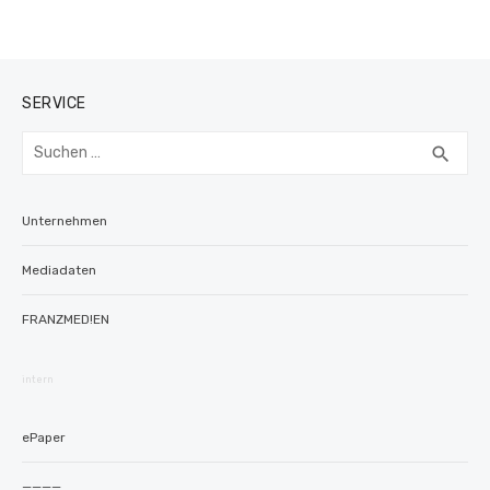
SERVICE
Suchen
SUC
search
nach:
Unternehmen
Mediadaten
FRANZMED!EN
intern
ePaper
————