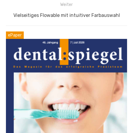
Weiter
Nächster
Vielseitiges Flowable mit intuitiver Farbauswahl
Beitrag:
ePaper