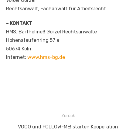
Volker Görzel
Rechtsanwalt, Fachanwalt für Arbeitsrecht
– KONTAKT
HMS. Barthelmeß Görzel Rechtsanwälte
Hohenstaufenring 57 a
50674 Köln
Internet:
www.hms-bg.de
Beitragsnavigation
Zurück
Vorheriger
VOCO und FOLLOW-ME! starten Kooperation
Beitrag: