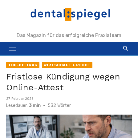
Zum
Inhalt
springen
Das Magazin für das erfolgreiche Praxisteam
TOP-BEITRAG
WIRTSCHAFT + RECHT
Fristlose Kündigung wegen
Online-Attest
Veröffentlicht
27. Februar 2026
am
Lesedauer:
3 min
-
532
Wörter