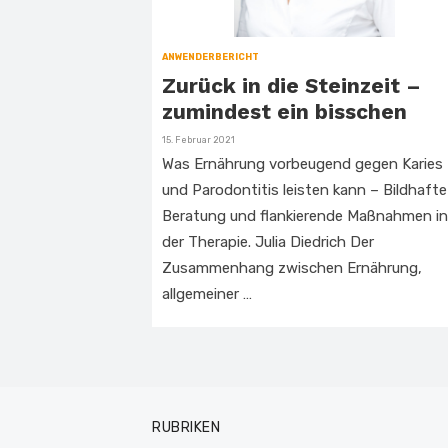
ANWENDERBERICHT
Zurück in die Steinzeit –
zumindest ein bisschen
Veröffentlicht
15. Februar 2021
am
Was Ernährung vorbeugend gegen Karies
und Parodontitis leisten kann – Bildhafte
Beratung und flankierende Maßnahmen in
der Therapie. Julia Diedrich Der
Zusammenhang zwischen Ernährung,
allgemeiner …
RUBRIKEN