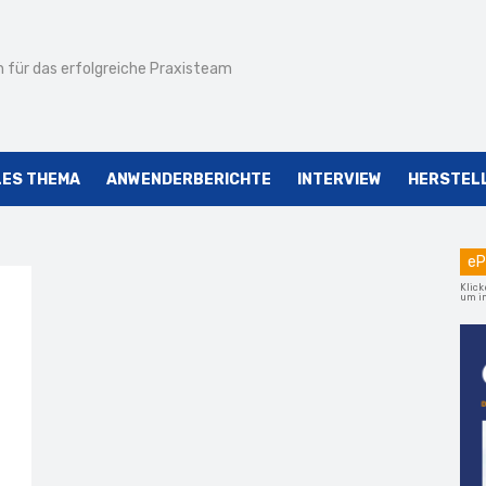
 für das erfolgreiche Praxisteam
LES THEMA
ANWENDERBERICHTE
INTERVIEW
HERSTEL
eP
Klick
um im