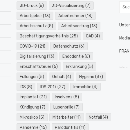
Such
3D-Druck
(6)
3D-Visualisierung
(7)
nach:
Arbeitgeber
(13)
Arbeitnehmer
(13)
Unte
Arbeitsschutz
(8)
Arbeitsvertrag
(13)
Beschäftigungsverhältnis
(25)
CAD
(4)
Medi
COVID-19
(21)
Datenschutz
(6)
FRAN
Digitalisierung
(13)
Endodontie
(6)
Erbschaftsteuer
(5)
Erkrankung
(5)
intern
Füllungen
(5)
Gehalt
(4)
Hygiene
(37)
IDS
(8)
IDS 2017
(27)
Immobilie
(4)
Implantat
(31)
Insolvenz
(5)
Kündigung
(7)
Lupenbrille
(7)
Mikroskop
(5)
Mitarbeiter
(11)
Notfall
(4)
Pandemie
(15)
Parodontitis
(11)