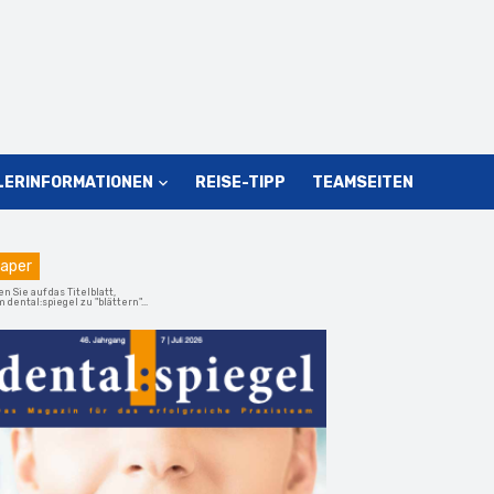
LERINFORMATIONEN
REISE-TIPP
TEAMSEITEN
aper
en Sie auf das Titelblatt,
 dental:spiegel zu "blättern"...