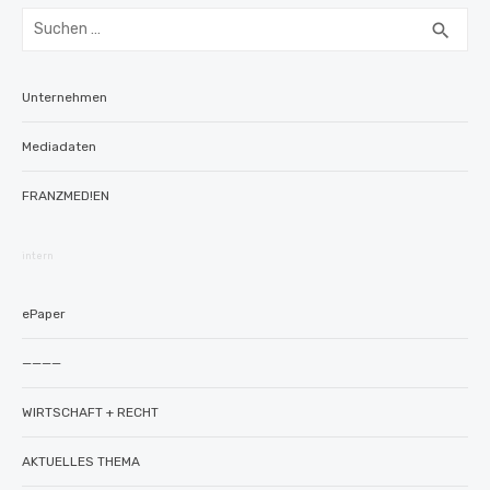
Suchen
SUC
search
nach:
Unternehmen
Mediadaten
FRANZMED!EN
intern
ePaper
————
WIRTSCHAFT + RECHT
AKTUELLES THEMA