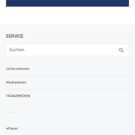
SERVICE
Suchen
SUC
search
nach:
Unternehmen
Mediadaten
FRANZMED!EN
intern
ePaper