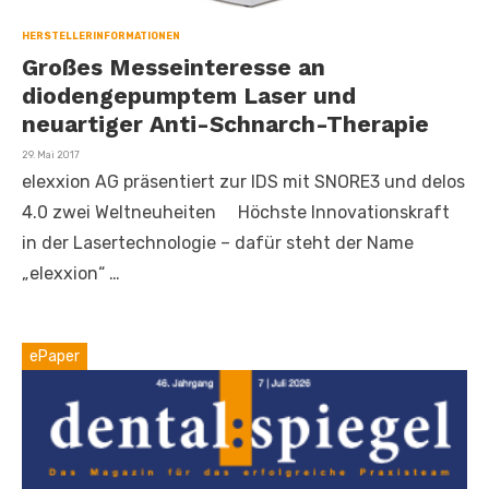
HERSTELLERINFORMATIONEN
Großes Messeinteresse an
diodengepumptem Laser und
neuartiger Anti-Schnarch-Therapie
Veröffentlicht
29. Mai 2017
am
elexxion AG präsentiert zur IDS mit SNORE3 und delos
4.0 zwei Weltneuheiten Höchste Innovationskraft
in der Lasertechnologie – dafür steht der Name
„elexxion“ …
ePaper