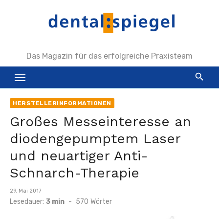
Zum
Inhalt
springen
Das Magazin für das erfolgreiche Praxisteam
HERSTELLERINFORMATIONEN
Großes Messeinteresse an
diodengepumptem Laser
und neuartiger Anti-
Schnarch-Therapie
Veröffentlicht
29. Mai 2017
am
Lesedauer:
3 min
-
570
Wörter