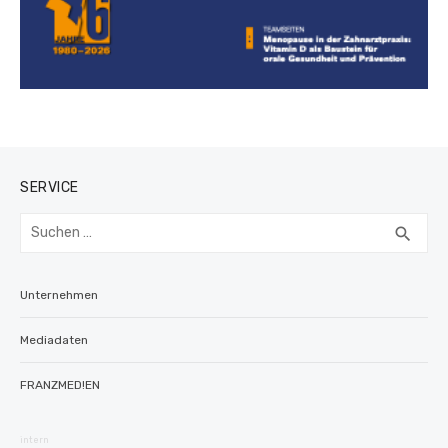
SERVICE
Suchen
SUC
search
nach:
Unternehmen
Mediadaten
FRANZMED!EN
intern