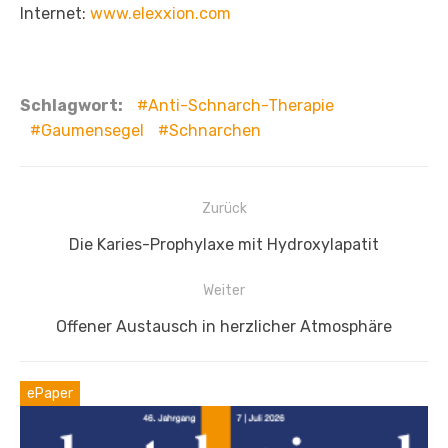
Internet:
www.elexxion.com
Schlagwort:
Anti-Schnarch-Therapie
Gaumensegel
Schnarchen
Beitragsnavigation
Zurück
Vorheriger
Die Karies-Prophylaxe mit Hydroxylapatit
Beitrag:
Weiter
Nächster
Offener Austausch in herzlicher Atmosphäre
Beitrag:
ePaper