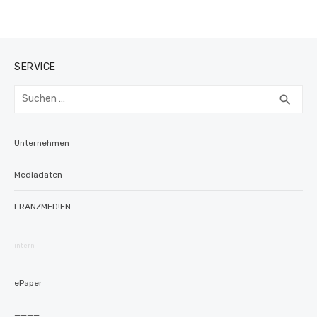
SERVICE
Suchen
SUC
search
nach:
Unternehmen
Mediadaten
FRANZMED!EN
intern
ePaper
————