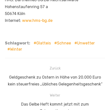
Hohenstaufenring 57 a
50674 Köln
Internet:
www.hms-bg.de
Schlagwort:
Glatteis
Schnee
Unwetter
Winter
Beitragsnavigation
Zurück
Vorheriger
Geldgeschenk zu Ostern in Höhe von 20.000 Euro
Beitrag:
kein steuerfreies „übliches Gelegenheitsgeschenk“
Weiter
Nächster
Das Gelbe Heft kommt jetzt mit zum
Beitrag: