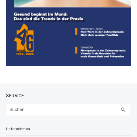
SERVICE
Suchen
SUC
search
nach:
Unternehmen