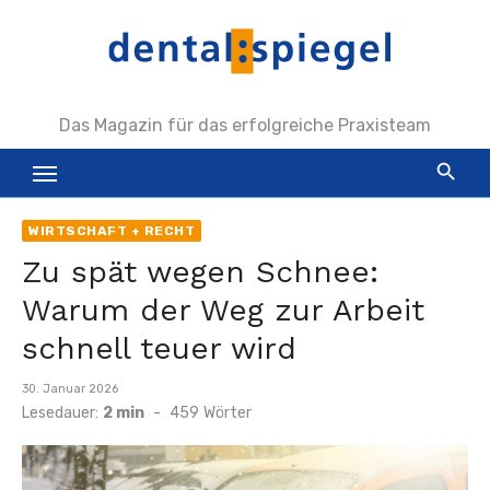
Zum
Inhalt
springen
Das Magazin für das erfolgreiche Praxisteam
WIRTSCHAFT + RECHT
Zu spät wegen Schnee:
Warum der Weg zur Arbeit
schnell teuer wird
Veröffentlicht
30. Januar 2026
am
Lesedauer:
2 min
-
459
Wörter