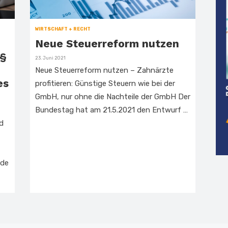
WIRTSCHAFT + RECHT
Neue Steuerreform nutzen
 §
Veröffentlicht
23. Juni 2021
am
Neue Steuerreform nutzen – Zahnärzte
es
profitieren: Günstige Steuern wie bei der
GmbH, nur ohne die Nachteile der GmbH Der
Bundestag hat am 21.5.2021 den Entwurf …
d
nde