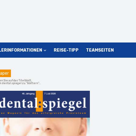
LERINFORMATIONEN
REISE-TIPP
TEAMSEITEN
aper
en Sie auf das Titelblatt,
 dental:spiegel zu "blättern"...