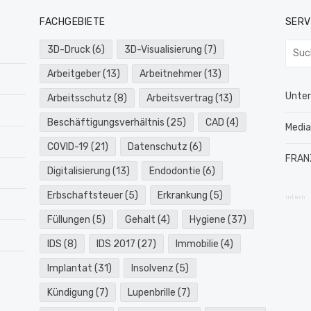
FACHGEBIETE
SERV
Such
3D-Druck
(6)
3D-Visualisierung
(7)
nach:
Arbeitgeber
(13)
Arbeitnehmer
(13)
Unte
Arbeitsschutz
(8)
Arbeitsvertrag
(13)
Beschäftigungsverhältnis
(25)
CAD
(4)
Medi
COVID-19
(21)
Datenschutz
(6)
FRAN
Digitalisierung
(13)
Endodontie
(6)
Erbschaftsteuer
(5)
Erkrankung
(5)
intern
Füllungen
(5)
Gehalt
(4)
Hygiene
(37)
IDS
(8)
IDS 2017
(27)
Immobilie
(4)
Implantat
(31)
Insolvenz
(5)
Kündigung
(7)
Lupenbrille
(7)