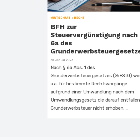
WIRTSCHAFT + RECHT
BFH zur
Steuervergünstigung nach
6a des
Grunderwerbsteuergesetz
Veröffentlicht
30. Januar 2026
am
Nach § 6a Abs. 1 des
Grunderwerbsteuergesetzes (GrEStG) wir
u.a. für bestimmte Rechtsvorgänge
aufgrund einer Umwandlung nach dem
Umwandlungsgesetz die darauf entfalle
Grunderwerbsteuer nicht erhoben. …