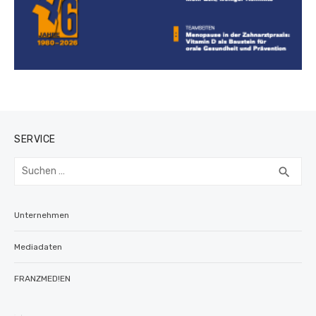
SERVICE
Suchen
SUC
search
nach:
Unternehmen
Mediadaten
FRANZMED!EN