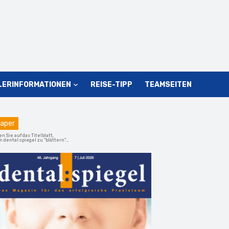
LERINFORMATIONEN
REISE-TIPP
TEAMSEITEN
aper
en Sie auf das Titelblatt,
 dental:spiegel zu "blättern"...