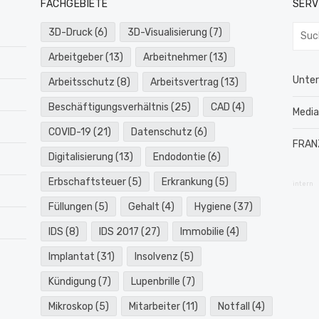
FACHGEBIETE
SERV
Such
3D-Druck
(6)
3D-Visualisierung
(7)
nach:
Arbeitgeber
(13)
Arbeitnehmer
(13)
Unte
Arbeitsschutz
(8)
Arbeitsvertrag
(13)
Beschäftigungsverhältnis
(25)
CAD
(4)
Medi
COVID-19
(21)
Datenschutz
(6)
FRAN
Digitalisierung
(13)
Endodontie
(6)
Erbschaftsteuer
(5)
Erkrankung
(5)
intern
Füllungen
(5)
Gehalt
(4)
Hygiene
(37)
IDS
(8)
IDS 2017
(27)
Immobilie
(4)
Implantat
(31)
Insolvenz
(5)
Kündigung
(7)
Lupenbrille
(7)
Mikroskop
(5)
Mitarbeiter
(11)
Notfall
(4)