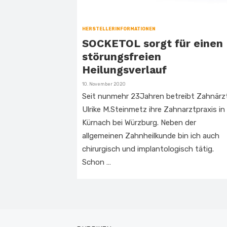
HERSTELLERINFORMATIONEN
SOCKETOL sorgt für einen
störungsfreien
Heilungsverlauf
Veröffentlicht
10. November 2020
am
Seit nunmehr 23Jahren betreibt Zahnärz
Ulrike M.Steinmetz ihre Zahnarztpraxis in
Kürnach bei Würzburg. Neben der
allgemeinen Zahnheilkunde bin ich auch
chirurgisch und implantologisch tätig.
Schon …