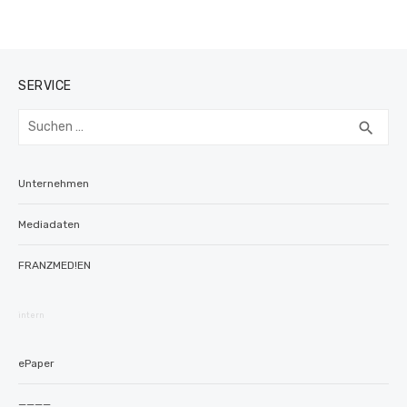
SERVICE
Suchen
SUC
search
nach:
Unternehmen
Mediadaten
FRANZMED!EN
intern
ePaper
————