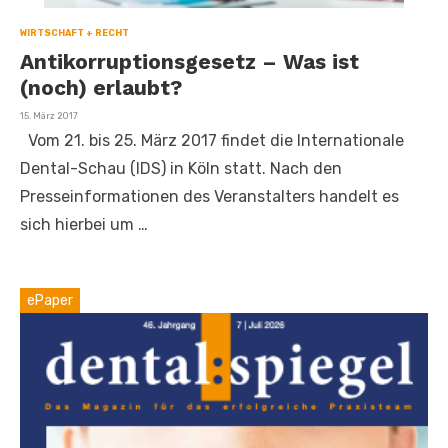
WIRTSCHAFT + RECHT
Antikorruptionsgesetz – Was ist
(noch) erlaubt?
Veröffentlicht
15. März 2017
am
Vom 21. bis 25. März 2017 findet die Internationale
Dental-Schau (IDS) in Köln statt. Nach den
Presseinformationen des Veranstalters handelt es
sich hierbei um …
ePaper