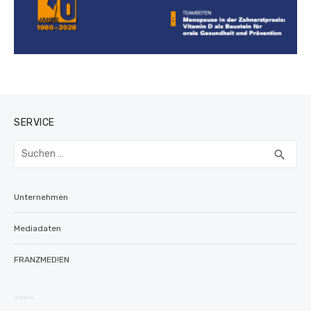
SERVICE
Suchen
SUC
search
nach:
Unternehmen
Mediadaten
FRANZMED!EN
intern