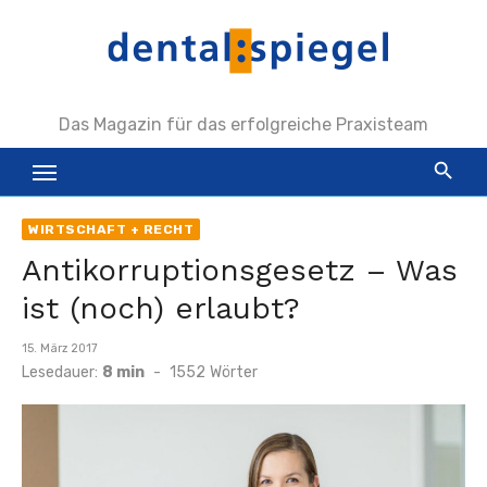
Zum
Inhalt
springen
Das Magazin für das erfolgreiche Praxisteam
WIRTSCHAFT + RECHT
Antikorruptionsgesetz – Was
ist (noch) erlaubt?
Veröffentlicht
15. März 2017
am
Lesedauer:
8 min
-
1552
Wörter