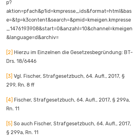
p?
aktion=pfach&p1id=kmpresse_ids&format=html&bas
e=&tp=k3content&search=&pmid=kmeigen.kmpresse
_1476193908&start=0&anzahl=10&channel=kmeigen
&language=d&archiv=
[2]
Hierzu im Einzelnen die Gesetzesbegründung: BT-
Drs. 18/6446
[3]
Vgl. Fischer, Strafgesetzbuch, 64. Aufl., 2017, §
299, Rn. 8 ff
[4]
Fischer, Strafgesetzbuch, 64. Aufl., 2017, § 299a,
Rn. 11
[5]
So auch Fischer, Strafgesetzbuch, 64. Aufl., 2017,
§ 299a, Rn. 11