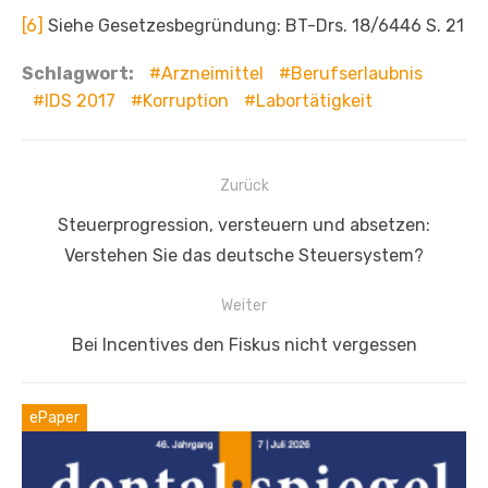
[6]
Siehe Gesetzesbegründung: BT-Drs. 18/6446 S. 21
Schlagwort:
Arzneimittel
Berufserlaubnis
IDS 2017
Korruption
Labortätigkeit
Beitragsnavigation
Zurück
Vorheriger
Steuerprogression, versteuern und absetzen:
Beitrag:
Verstehen Sie das deutsche Steuersystem?
Weiter
Nächster
Bei Incentives den Fiskus nicht vergessen
Beitrag:
ePaper