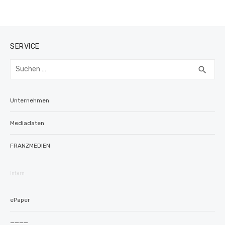
SERVICE
Suchen
SUC
search
nach:
Unternehmen
Mediadaten
FRANZMED!EN
intern
ePaper
————