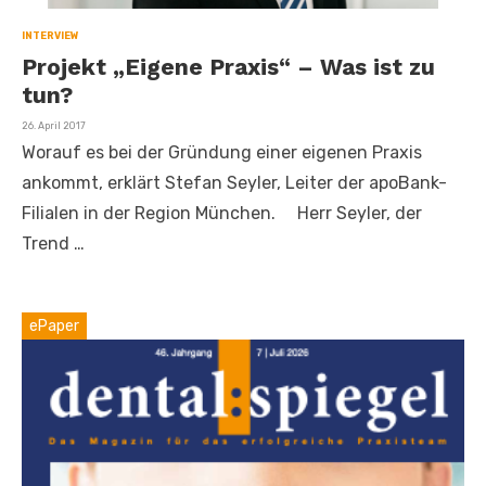
INTERVIEW
Projekt „Eigene Praxis“ – Was ist zu
tun?
Veröffentlicht
26. April 2017
am
Worauf es bei der Gründung einer eigenen Praxis
ankommt, erklärt Stefan Seyler, Leiter der apoBank-
Filialen in der Region München. Herr Seyler, der
Trend …
ePaper