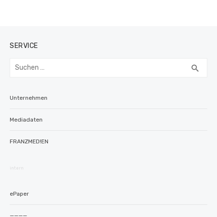
SERVICE
Suchen
SUC
search
nach:
Unternehmen
Mediadaten
FRANZMED!EN
intern
ePaper
————