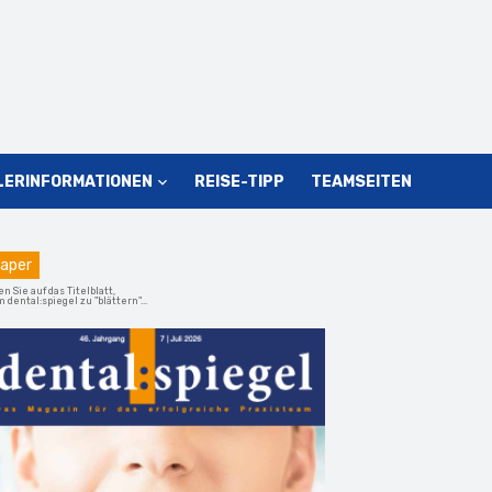
LERINFORMATIONEN
REISE-TIPP
TEAMSEITEN
aper
en Sie auf das Titelblatt,
 dental:spiegel zu "blättern"...