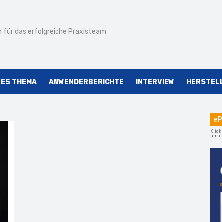
 für das erfolgreiche Praxisteam
LES THEMA
ANWENDERBERICHTE
INTERVIEW
HERSTEL
eP
Klick
um im