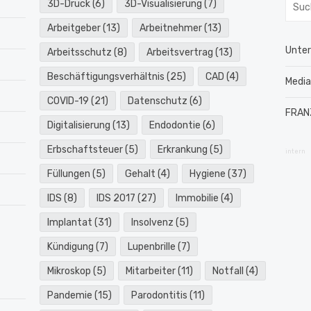
Such
3D-Druck
(6)
3D-Visualisierung
(7)
nach:
Arbeitgeber
(13)
Arbeitnehmer
(13)
Unte
Arbeitsschutz
(8)
Arbeitsvertrag
(13)
Beschäftigungsverhältnis
(25)
CAD
(4)
Medi
COVID-19
(21)
Datenschutz
(6)
FRAN
Digitalisierung
(13)
Endodontie
(6)
Erbschaftsteuer
(5)
Erkrankung
(5)
intern
Füllungen
(5)
Gehalt
(4)
Hygiene
(37)
IDS
(8)
IDS 2017
(27)
Immobilie
(4)
Implantat
(31)
Insolvenz
(5)
Kündigung
(7)
Lupenbrille
(7)
Mikroskop
(5)
Mitarbeiter
(11)
Notfall
(4)
Pandemie
(15)
Parodontitis
(11)