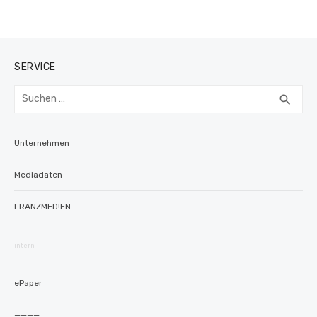
SERVICE
Suchen
SUC
search
nach:
Unternehmen
Mediadaten
FRANZMED!EN
intern
ePaper
————