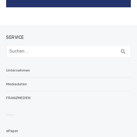
SERVICE
Suchen
SUC
search
nach:
Unternehmen
Mediadaten
FRANZMED!EN
intern
ePaper