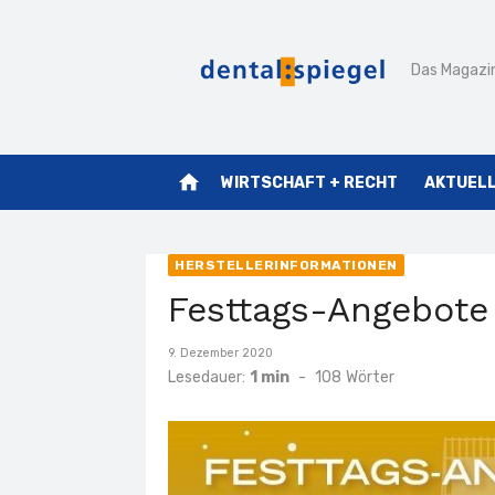
Zum
Inhalt
Das Magazin
springen
home
WIRTSCHAFT + RECHT
AKTUEL
HERSTELLERINFORMATIONEN
Festtags-Angebote
Veröffentlicht
9. Dezember 2020
am
Lesedauer:
1 min
-
108
Wörter