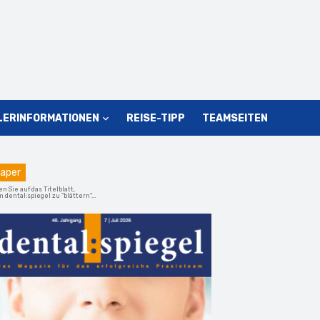
LERINFORMATIONEN
REISE-TIPP
TEAMSEITEN
aper
en Sie auf das Titelblatt,
 dental:spiegel zu "blättern"...