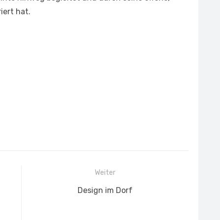
iert hat.
Weiter
Nächster
Design im Dorf
Beitrag: