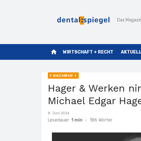
Zum
Inhalt
Das Magazin
springen
home
WIRTSCHAFT + RECHT
AKTUEL
† NACHRUF †
Hager & Werken n
Michael Edgar Hag
Veröffentlicht
8. Juni 2026
am
Lesedauer:
1 min
-
186
Wörter