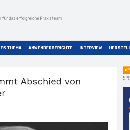
 für das erfolgreiche Praxisteam
LES THEMA
ANWENDERBERICHTE
INTERVIEW
HERSTEL
eP
Klick
immt Abschied von
um im
er