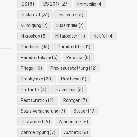
IDS
(8)
IDS 2017
(27)
Immobilie
(4)
Implantat
(31)
Insolvenz
(5)
Kündigung
(7)
Lupenbrille
(7)
Mikroskop
(5)
Mitarbeiter
(11)
Notfall
(4)
Pandemie
(15)
Parodontitis
(11)
Parodontologie
(5)
Personal
(8)
Pflege
(10)
Praxisausstattung
(12)
Prophylaxe
(28)
Prothese
(8)
Prothetik
(4)
Prävention
(6)
Restauration
(11)
Röntgen
(7)
Sozialversicherung
(7)
Steuer
(19)
Testament
(6)
Zahnersatz
(6)
Zahnreinigung
(7)
Ästhetik
(8)