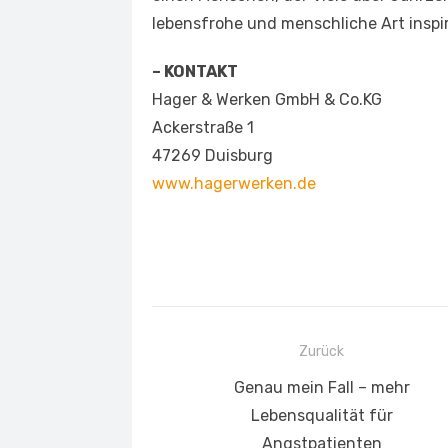
lebensfrohe und menschliche Art inspir
– KONTAKT
Hager & Werken GmbH & Co.KG
Ackerstraße 1
47269 Duisburg
www.hagerwerken.de
Beitragsnavigation
Zurück
Vorheriger
Genau mein Fall – mehr
Beitrag:
Lebensqualität für
Angstpatienten