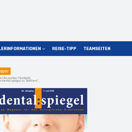
LERINFORMATIONEN
REISE-TIPP
TEAMSEITEN
aper
en Sie auf das Titelblatt,
 dental:spiegel zu "blättern"...