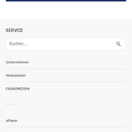
SERVICE
Suchen
SUC
search
nach:
Unternehmen
Mediadaten
FRANZMED!EN
intern
ePaper