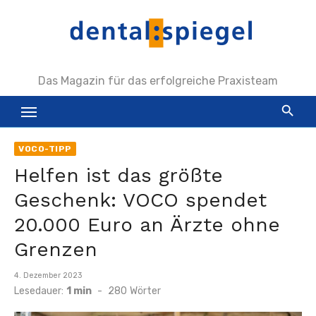
Zum
Inhalt
springen
Das Magazin für das erfolgreiche Praxisteam
VOCO-TIPP
Helfen ist das größte
Geschenk: VOCO spendet
20.000 Euro an Ärzte ohne
Grenzen
Veröffentlicht
4. Dezember 2023
am
Lesedauer:
1 min
-
280
Wörter