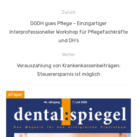
Beitragsnavigation
Zurück
Vorheriger
DGDH goes Pflege – Einzigartiger
Beitrag:
Interprofessioneller Workshop für Pflegefachkräfte
und DH’s
Weiter
Nächster
Vorauszahlung von Krankenkassenbeiträgen:
Beitrag:
Steuerersparnis ist möglich
ePaper