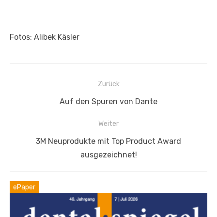
Fotos: Alibek Käsler
Beitragsnavigation
Zurück
Vorheriger
Auf den Spuren von Dante
Beitrag:
Weiter
Nächster
3M Neuprodukte mit Top Product Award
Beitrag:
ausgezeichnet!
ePaper