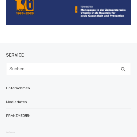
SERVICE
Suchen
SUC
search
nach:
Unternehmen
Mediadaten
FRANZMED!EN
intern