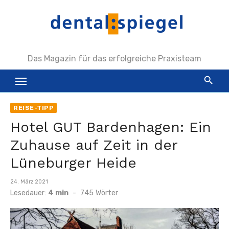
Zum
Inhalt
springen
Das Magazin für das erfolgreiche Praxisteam
REISE-TIPP
Hotel GUT Bardenhagen: Ein
Zuhause auf Zeit in der
Lüneburger Heide
Veröffentlicht
24. März 2021
am
Lesedauer:
4 min
-
745
Wörter