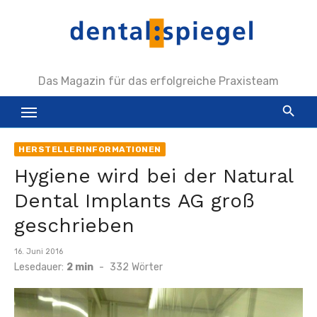
Zum
Inhalt
springen
Das Magazin für das erfolgreiche Praxisteam
HERSTELLERINFORMATIONEN
Hygiene wird bei der Natural
Dental Implants AG groß
geschrieben
Veröffentlicht
16. Juni 2016
am
Lesedauer:
2 min
-
332
Wörter