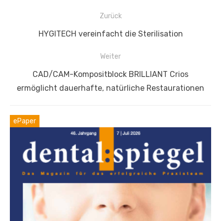
Beitragsnavigation
Zurück
Vorheriger
HYGITECH vereinfacht die Sterilisation
Beitrag:
Weiter
Nächster
CAD/CAM-Kompositblock BRILLIANT Crios
Beitrag:
ermöglicht dauerhafte, natürliche Restaurationen
ePaper