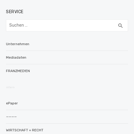
SERVICE
Suchen
SUC
search
nach:
Unternehmen
Mediadaten
FRANZMED!EN
intern
ePaper
————
WIRTSCHAFT + RECHT