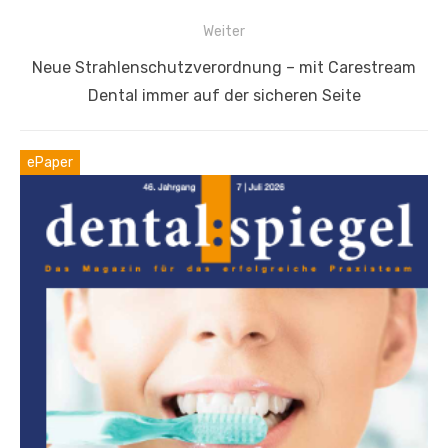
Weiter
Nächster
Neue Strahlenschutzverordnung – mit Carestream
Beitrag:
Dental immer auf der sicheren Seite
ePaper