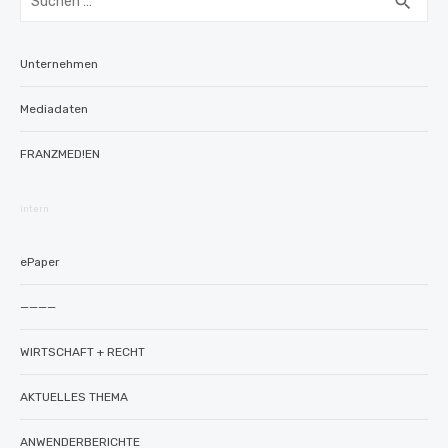
SUC
search
nach:
Unternehmen
Mediadaten
FRANZMED!EN
intern
ePaper
————
WIRTSCHAFT + RECHT
AKTUELLES THEMA
ANWENDERBERICHTE