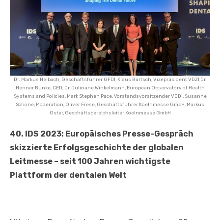
Dr. Markus Heibach, Geschäftsführer GFDI, Klaus Bartsch, Vizepräsident VDZI,Dr.
Henner Bunke, CED, Dr. Julinane Winkelmann, European Observatory of Health
Systems and Policies, Mark Stephen Pace, Vorstandsvorsitzender VDDI, Susanne
Schöne, Moderation, Oliver Frese, Geschäftsführer Koelnmesse GmbH, Markus
Oster, Geschäftsbereichsleiter Koelnmesse GmbH
40. IDS 2023: Europäisches Presse-Gespräch
skizzierte Erfolgsgeschichte der globalen
Leitmesse – seit 100 Jahren wichtigste
Plattform der dentalen Welt