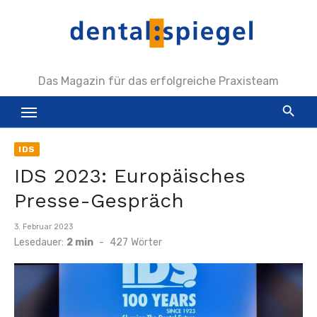
Zum
Inhalt
springen
Das Magazin für das erfolgreiche Praxisteam
IDS
IDS 2023: Europäisches
Presse-Gespräch
Veröffentlicht
3. Februar 2023
am
Lesedauer:
2 min
-
427
Wörter