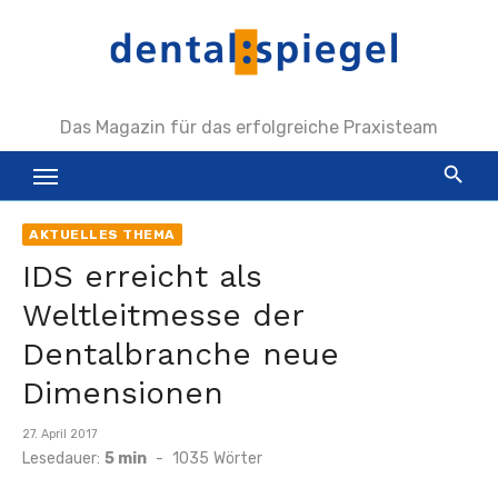
Zum
Inhalt
springen
Das Magazin für das erfolgreiche Praxisteam
AKTUELLES THEMA
IDS erreicht als
Weltleitmesse der
Dentalbranche neue
Dimensionen
Veröffentlicht
27. April 2017
am
Lesedauer:
5 min
-
1035
Wörter