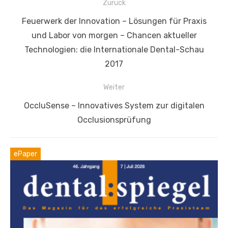
Beitragsnavigation
Zurück
Vorheriger
Feuerwerk der Innovation – Lösungen für Praxis
Beitrag:
und Labor von morgen – Chancen aktueller
Technologien: die Internationale Dental-Schau
2017
Weiter
Nächster
OccluSense – Innovatives System zur digitalen
Beitrag:
Occlusionsprüfung
ePaper