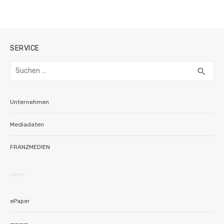
SERVICE
Suchen
SUC
search
nach:
Unternehmen
Mediadaten
FRANZMED!EN
intern
ePaper
————