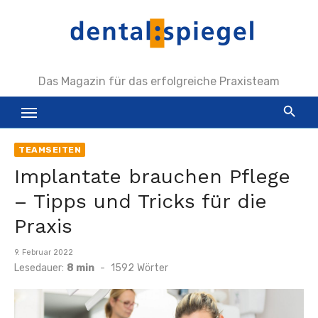
Zum
Inhalt
springen
Das Magazin für das erfolgreiche Praxisteam
TEAMSEITEN
Implantate brauchen Pflege
– Tipps und Tricks für die
Praxis
Veröffentlicht
9. Februar 2022
am
Lesedauer:
8 min
-
1592
Wörter