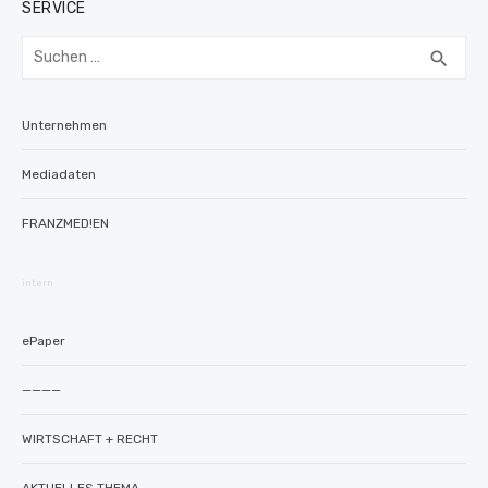
SERVICE
Suchen
SUC
search
nach:
Unternehmen
Mediadaten
FRANZMED!EN
intern
ePaper
————
WIRTSCHAFT + RECHT