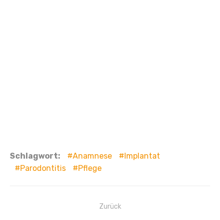
Schlagwort:
Anamnese
Implantat
Parodontitis
Pflege
Beitragsnavigation
Zurück