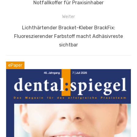
Vorheriger
Notfallkoffer für Praxisinhaber
Beitrag:
Weiter
Nächster
Lichthärtender Bracket-Kleber BrackFix:
Beitrag:
Fluoreszierender Farbstoff macht Adhäsivreste
sichtbar
ePaper