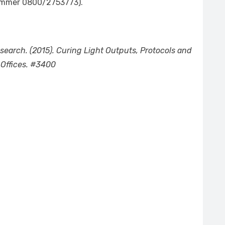
nummer 0800/2753773).
esearch. (2015). Curing Light Outputs, Protocols and
Offices.
#3400