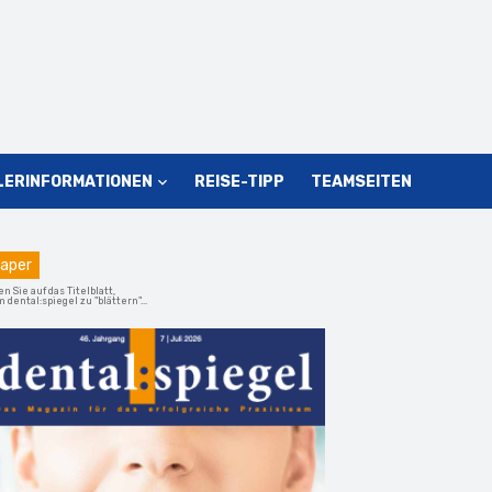
LERINFORMATIONEN
REISE-TIPP
TEAMSEITEN
aper
en Sie auf das Titelblatt,
 dental:spiegel zu "blättern"...