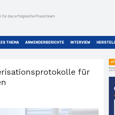
 für das erfolgreiche Praxisteam
LES THEMA
ANWENDERBERICHTE
INTERVIEW
HERSTEL
eP
Klick
risationsprotokolle für
um im
en