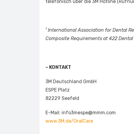
telefonisch über die 3M Hotline (Ruf
1
International Association for Dental R
Composite Requirements at 422 Dental 
– KONTAKT
3M Deutschland GmbH
ESPE Platz
82229 Seefeld
E-Mail: info3mespe@mmm.com
www.3M.de/OralCare