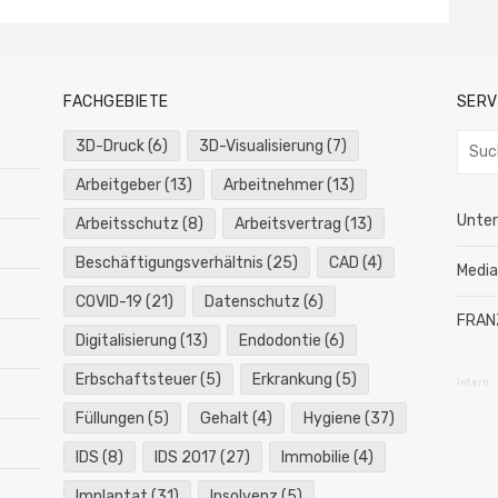
FACHGEBIETE
SERV
Such
3D-Druck
(6)
3D-Visualisierung
(7)
nach:
Arbeitgeber
(13)
Arbeitnehmer
(13)
Unte
Arbeitsschutz
(8)
Arbeitsvertrag
(13)
Beschäftigungsverhältnis
(25)
CAD
(4)
Medi
COVID-19
(21)
Datenschutz
(6)
FRAN
Digitalisierung
(13)
Endodontie
(6)
Erbschaftsteuer
(5)
Erkrankung
(5)
intern
Füllungen
(5)
Gehalt
(4)
Hygiene
(37)
IDS
(8)
IDS 2017
(27)
Immobilie
(4)
Implantat
(31)
Insolvenz
(5)