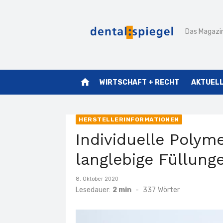
Zum
Inhalt
Das Magazin
springen
home
WIRTSCHAFT + RECHT
AKTUEL
HERSTELLERINFORMATIONEN
Individuelle Polyme
langlebige Füllung
Veröffentlicht
8. Oktober 2020
am
Lesedauer:
2 min
-
337
Wörter