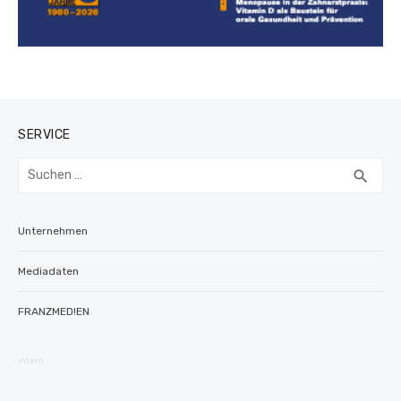
SERVICE
Suchen
SUC
search
nach:
Unternehmen
Mediadaten
FRANZMED!EN
intern