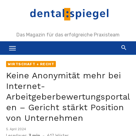
Zum
Inhalt
springen
Das Magazin für das erfolgreiche Praxisteam
WIRTSCHAFT + RECHT
Keine Anonymität mehr bei
Internet-
Arbeitgeberbewertungsportal
en – Gericht stärkt Position
von Unternehmen
Veröffentlicht
5. April 2024
am
Lesedauer:
3 min
-
617
Wörter