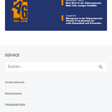
SERVICE
Suchen
SUC
search
nach:
Unternehmen
Mediadaten
FRANZMED!EN