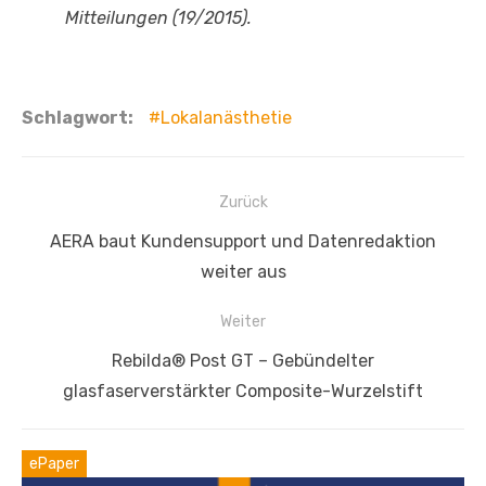
Mitteilungen (19/2015).
Schlagwort:
Lokalanästhetie
Beitragsnavigation
Zurück
Vorheriger
AERA baut Kundensupport und Datenredaktion
Beitrag:
weiter aus
Weiter
Nächster
Rebilda® Post GT – Gebündelter
Beitrag:
glasfaserverstärkter Composite-Wurzelstift
ePaper