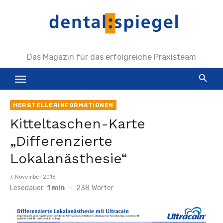
Zum
Inhalt
springen
Das Magazin für das erfolgreiche Praxisteam
HERSTELLERINFORMATIONEN
Kitteltaschen-Karte
„Differenzierte
Lokalanästhesie“
Veröffentlicht
7. November 2016
am
Lesedauer:
1 min
-
238
Wörter