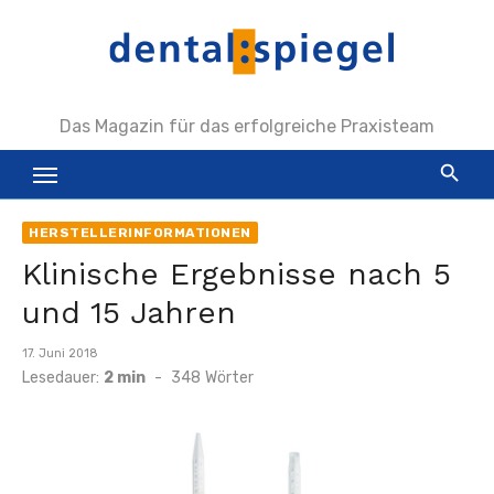
Zum
Inhalt
springen
Das Magazin für das erfolgreiche Praxisteam
HERSTELLERINFORMATIONEN
Klinische Ergebnisse nach 5
und 15 Jahren
Veröffentlicht
17. Juni 2018
am
Lesedauer:
2 min
-
348
Wörter