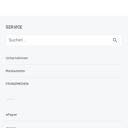
SERVICE
Suchen
SUC
search
nach:
Unternehmen
Mediadaten
FRANZMED!EN
intern
ePaper
————