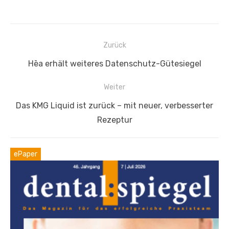
Beitragsnavigation
Zurück
Vorheriger
Hēa erhält weiteres Datenschutz-Gütesiegel
Beitrag:
Weiter
Nächster
Das KMG Liquid ist zurück – mit neuer, verbesserter
Beitrag:
Rezeptur
ePaper