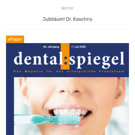
Weiter
Nächster
Jubiläum! Dr. Kaschny
Beitrag:
ePaper