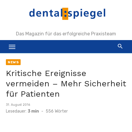
Zum
Inhalt
springen
Das Magazin für das erfolgreiche Praxisteam
NEWS
Kritische Ereignisse
vermeiden – Mehr Sicherheit
für Patienten
Veröffentlicht
31. August 2016
am
Lesedauer:
3 min
-
556
Wörter