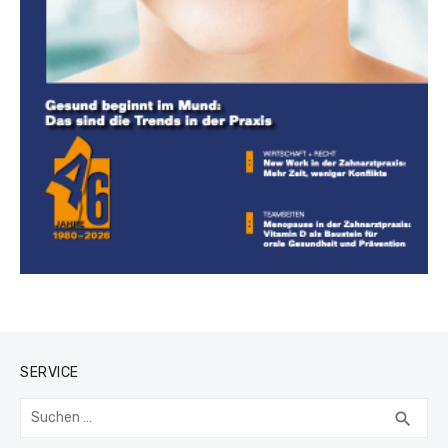
SERVICE
Suchen
SUC
search
nach: