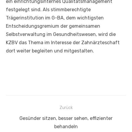
ein einrichtungsinternes Qualitätsmanagement
festgelegt sind. Als stimmberechtigte
Trägerinstitution im G-BA, dem wichtigsten
Entscheidungsgremium der gemeinsamen
Selbstverwaltung im Gesundheitswesen, wird die
KZBV das Thema im Interesse der Zahnärzteschaft
dort weiter begleiten und mitgestalten.
Beitragsnavigation
Zurück
Vorheriger
Gesünder sitzen, besser sehen, effizienter
Beitrag:
behandeln