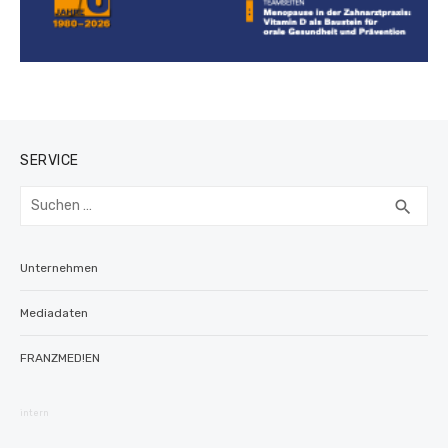
SERVICE
Suchen
SUC
search
nach:
Unternehmen
Mediadaten
FRANZMED!EN
intern