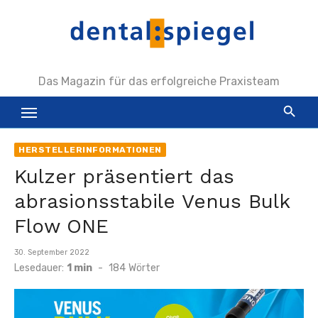
Zum
Inhalt
springen
Das Magazin für das erfolgreiche Praxisteam
HERSTELLERINFORMATIONEN
Kulzer präsentiert das
abrasionsstabile Venus Bulk
Flow ONE
Veröffentlicht
30. September 2022
am
Lesedauer:
1 min
-
184
Wörter