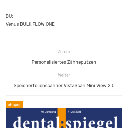
BU:
Venus BULK FLOW ONE
Beitragsnavigation
Zurück
Vorheriger
Personalisiertes Zähneputzen
Beitrag:
Weiter
Nächster
Speicherfolienscanner VistaScan Mini View 2.0
Beitrag:
ePaper