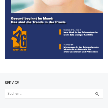
SERVICE
Suchen
SUC
search
nach: