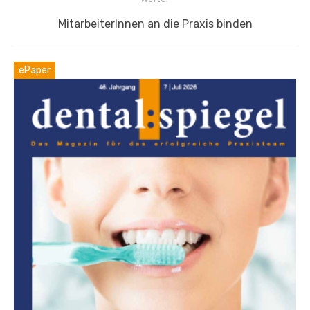
Nächster
MitarbeiterInnen an die Praxis binden
Beitrag:
ePaper