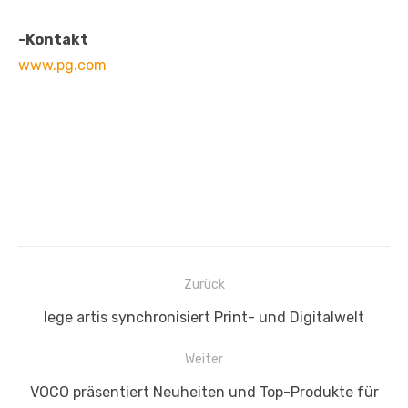
-Kontakt
www.pg.com
Beitragsnavigation
Zurück
Vorheriger
lege artis synchronisiert Print- und Digitalwelt
Beitrag:
Weiter
Nächster
VOCO präsentiert Neuheiten und Top-Produkte für
Beitrag: