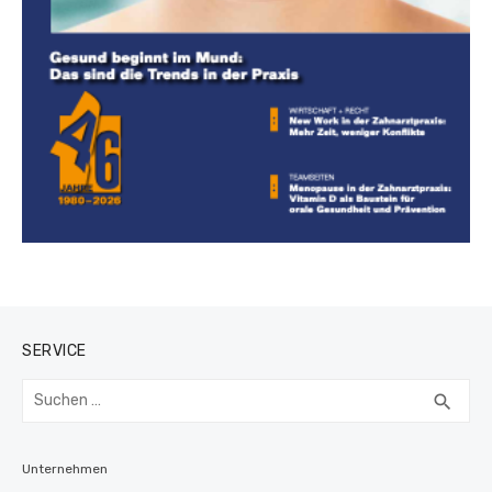
SERVICE
Suchen
SUC
search
nach:
Unternehmen