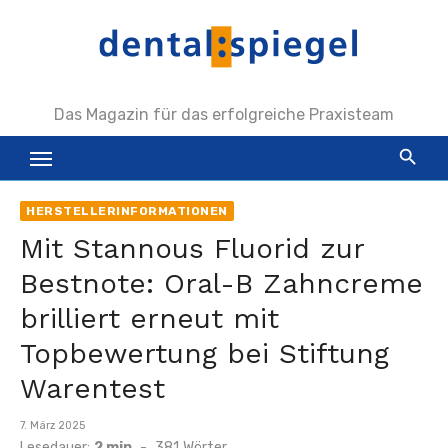
Zum
Inhalt
springen
Das Magazin für das erfolgreiche Praxisteam
HERSTELLERINFORMATIONEN
Mit Stannous Fluorid zur
Bestnote: Oral-B Zahncreme
brilliert erneut mit
Topbewertung bei Stiftung
Warentest
Veröffentlicht
7. März 2025
am
Lesedauer:
2 min
-
381
Wörter