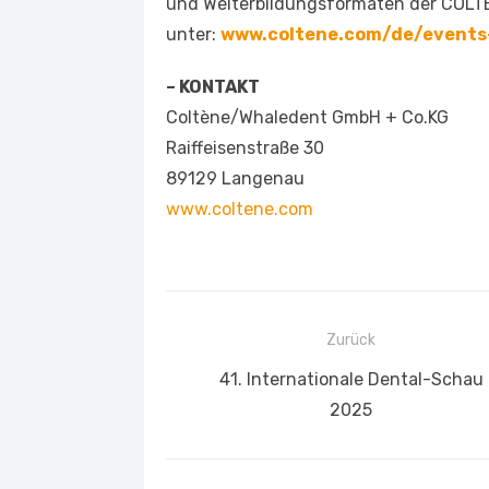
und Weiterbildungsformaten der COLT
unter:
www.coltene.com/de/events
– KONTAKT
Coltène/Whaledent GmbH + Co.KG
Raiffeisenstraße 30
89129 Langenau
www.coltene.com
Beitragsnavigation
Zurück
Vorheriger
41. Internationale Dental-Schau
Beitrag:
2025