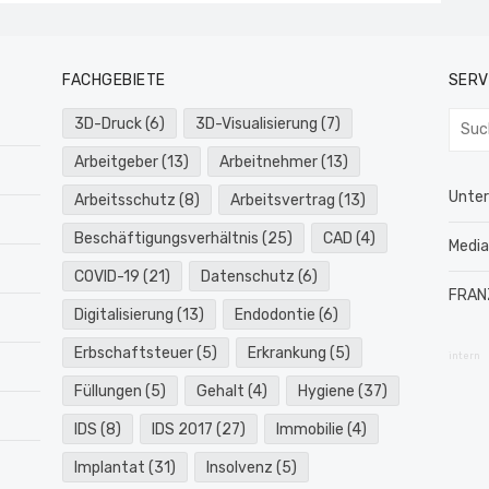
FACHGEBIETE
SERV
Such
3D-Druck
(6)
3D-Visualisierung
(7)
nach:
Arbeitgeber
(13)
Arbeitnehmer
(13)
Unte
Arbeitsschutz
(8)
Arbeitsvertrag
(13)
Beschäftigungsverhältnis
(25)
CAD
(4)
Medi
COVID-19
(21)
Datenschutz
(6)
FRAN
Digitalisierung
(13)
Endodontie
(6)
Erbschaftsteuer
(5)
Erkrankung
(5)
intern
Füllungen
(5)
Gehalt
(4)
Hygiene
(37)
IDS
(8)
IDS 2017
(27)
Immobilie
(4)
Implantat
(31)
Insolvenz
(5)