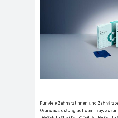
Für viele Zahnärztinnen und Zahnärzt
Grundausrüstung auf dem Tray. Zukün
„HySolate Flexi Dam“ Teil der HySolate