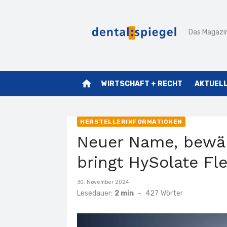
Zum
Inhalt
Das Magazin
springen
home
WIRTSCHAFT + RECHT
AKTUEL
HERSTELLERINFORMATIONEN
Neuer Name, bewäh
bringt HySolate Fl
Veröffentlicht
30. November 2024
am
Lesedauer:
2 min
-
427
Wörter