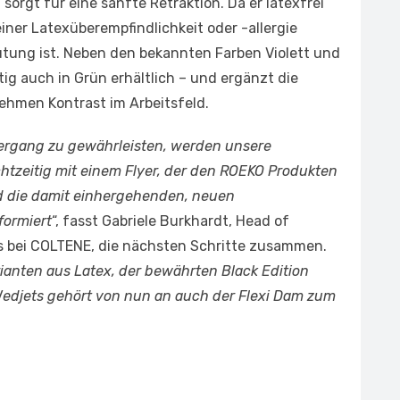
 sorgt für eine sanfte Retraktion. Da er latexfrei
einer Latexüberempfindlichkeit oder -allergie
utung ist. Neben den bekannten Farben Violett und
tig auch in Grün erhältlich – und ergänzt die
nehmen Kontrast im Arbeitsfeld.
ergang zu gewährleisten, werden unsere
htzeitig mit einem Flyer, der den ROEKO Produkten
d die damit einhergehenden, neuen
formiert
“, fasst Gabriele Burkhardt, Head of
s bei COLTENE, die nächsten Schritte zusammen.
anten aus Latex, der bewährten Black Edition
Wedjets gehört von nun an auch der Flexi Dam zum