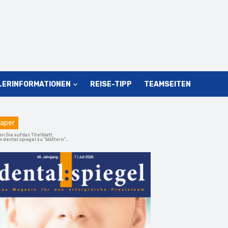
LERINFORMATIONEN
REISE-TIPP
TEAMSEITEN
aper
en Sie auf das Titelblatt,
 dental:spiegel zu "blättern"...