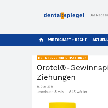
Zum
Inhalt
Das Magazin
springen
home
WIRTSCHAFT + RECHT
AKTUEL
HERSTELLERINFORMATIONEN
Orotol®-Gewinnspi
Ziehungen
Veröffentlicht
16. Juni 2016
am
Lesedauer:
3 min
-
643
Wörter