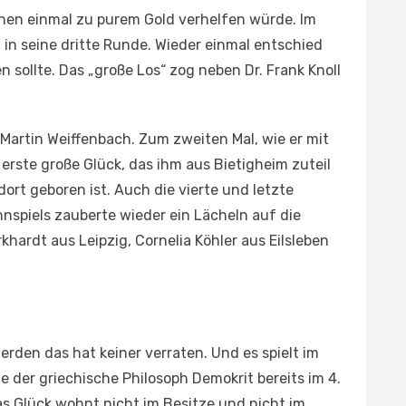
hnen einmal zu purem Gold verhelfen würde. Im
in seine dritte Runde. Wieder einmal entschied
n sollte. Das „große Los“ zog neben Dr. Frank Knoll
 Martin Weiffenbach. Zum zweiten Mal, wie er mit
rste große Glück, das ihm aus Bietigheim zuteil
dort geboren ist. Auch die vierte und letzte
spiels zauberte wieder ein Lächeln auf die
khardt aus Leipzig, Cornelia Köhler aus Eilsleben
rden das hat keiner verraten. Und es spielt im
e der griechische Philosoph Demokrit bereits im 4.
as Glück wohnt nicht im Besitze und nicht im