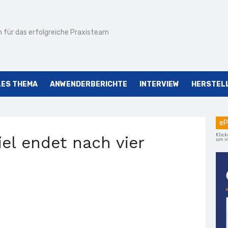
 für das erfolgreiche Praxisteam
LES THEMA
ANWENDERBERICHTE
INTERVIEW
HERSTEL
eP
Klick
el endet nach vier
um im