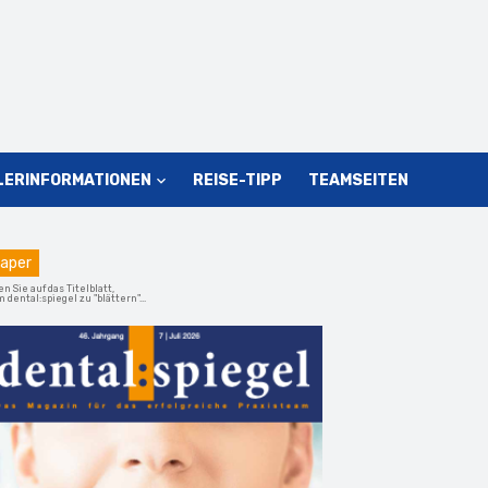
LERINFORMATIONEN
REISE-TIPP
TEAMSEITEN
aper
en Sie auf das Titelblatt,
 dental:spiegel zu "blättern"...