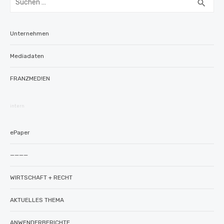
SUC
search
nach:
Unternehmen
Mediadaten
FRANZMED!EN
intern
ePaper
————
WIRTSCHAFT + RECHT
AKTUELLES THEMA
ANWENDERBERICHTE