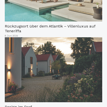
Rückzugsort über dem Atlantik – Villenluxus auf
Teneriffa
Veröffentlicht
8. Juni 2026
am
Design im Dorf