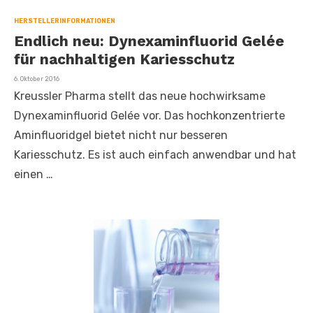
HERSTELLERINFORMATIONEN
Endlich neu: Dynexaminfluorid Gelée
für nachhaltigen Kariesschutz
Veröffentlicht
6. Oktober 2016
am
Kreussler Pharma stellt das neue hochwirksame
Dynexaminfluorid Gelée vor. Das hochkonzentrierte
Aminfluoridgel bietet nicht nur besseren
Kariesschutz. Es ist auch einfach anwendbar und hat
einen …