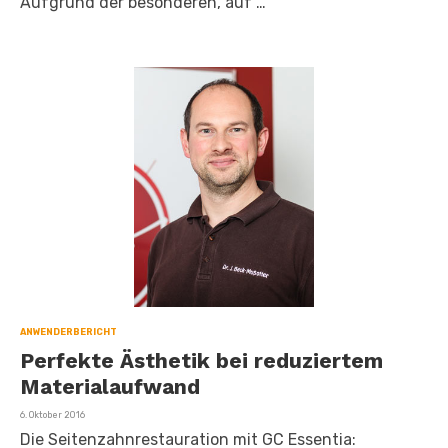
Aufgrund der besonderen, auf …
ANWENDERBERICHT
Perfekte Ästhetik bei reduziertem
Materialaufwand
Veröffentlicht
6. Oktober 2016
am
Die Seitenzahnrestauration mit GC Essentia: