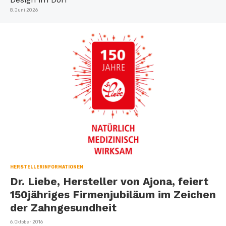
Veröffentlicht
8. Juni 2026
am
HERSTELLERINFORMATIONEN
Dr. Liebe, Hersteller von Ajona, feiert
150jähriges Firmenjubiläum im Zeichen
der Zahngesundheit
Veröffentlicht
6. Oktober 2016