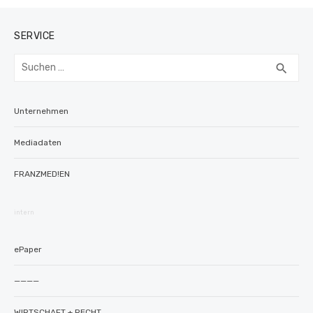
SERVICE
Suchen
SUC
search
nach:
Unternehmen
Mediadaten
FRANZMED!EN
intern
ePaper
————
WIRTSCHAFT + RECHT