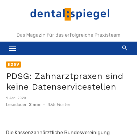
Zum
Inhalt
springen
Das Magazin für das erfolgreiche Praxisteam
KZBV
PDSG: Zahnarztpraxen sind
keine Datenservicestellen
Veröffentlicht
9. April 2020
am
Lesedauer:
2 min
-
435
Wörter
Die Kassenzahnärztliche Bundesvereinigung