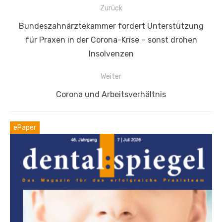
Beitragsnavigation
Zurück
Vorheriger
Bundeszahnärztekammer fordert Unterstützung
Beitrag:
für Praxen in der Corona-Krise – sonst drohen
Insolvenzen
Weiter
Nächster
Corona und Arbeitsverhältnis
Beitrag:
ePaper