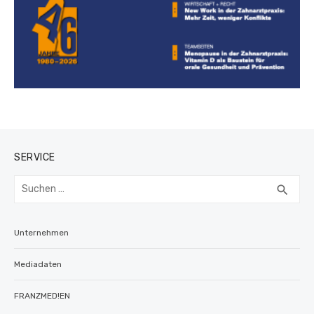
SERVICE
Suchen
SUC
search
nach:
Unternehmen
Mediadaten
FRANZMED!EN