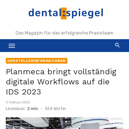
Zum
Inhalt
springen
Das Magazin für das erfolgreiche Praxisteam
HERSTELLERINFORMATIONEN
Planmeca bringt vollständig
digitale Workflows auf die
IDS 2023
Veröffentlicht
3. Februar 2023
am
Lesedauer:
2 min
-
364
Wörter