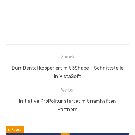
Beitragsnavigation
Zurück
Vorheriger
Dürr Dental kooperiert mit 3Shape ­– Schnittstelle
Beitrag:
in VistaSoft
Weiter
Nächster
Initiative ProPolitur startet mit namhaften
Beitrag:
Partnern
ePaper